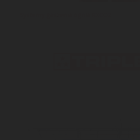
Systemy gaszenia ognia RXCO2
RXCO2 to kompletny system do gaszenia
pożarów gazem CO2 o ciśnieniu 60 barów do
zastosowań związanych z całkowitym
wypełnieniem strefy gaszenia.