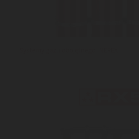
Systemy gazu obojętnego INEREX
Rotarex oferuje kompletny system INEREX® dla
200 lub 300 barów z IG-01, IG-100, IG-55 lub IG-
541.