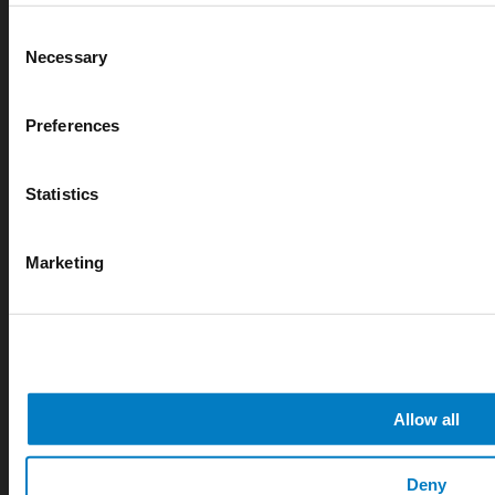
Consent
Necessary
Selection
Preferences
Systemy FireDETEC® do maszyn
Statistics
CNC
System FireDETEC® dla maszyn CNC to
Marketing
kompletny, wstępnie zaprojektowany system dla
maszyn CNC i innych zamkniętych obszarów z
komponentami mechanicznymi lub
elektrycznymi.
Allow all
Deny