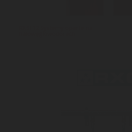
RX5112 Systemy oparte na
halowęglowodorach
RX5112 to kompletny system gaszenia pożarów
wykorzystujący środek gaśniczy FK-5-1-12.