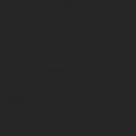
Systemy dygestoriów FireDETEC®
FireDETEC® to kompletny system do
dygestoriów i innych zamkniętych obszarów
przechowywania chemikaliów.
Skontaktuj się z ekspertem
Prześlij
Akceptuję, że Rotarex może przekazać te dane kontaktowe
odpowiedniemu przedstawicielowi handlowemu lub
serwisowemu Rotarex lub technikowi, który najlepiej odpowie
na moje zapytanie, oraz że Rotarex może wykorzystać te
informacje przy odpowiedzi na moje zapytanie.