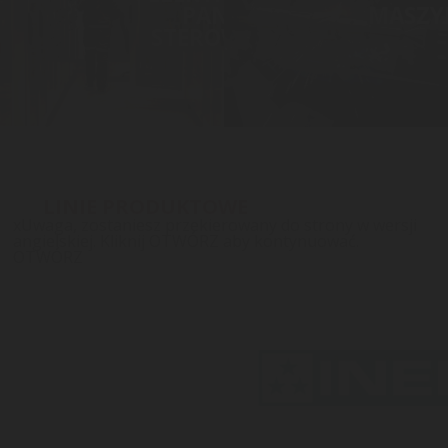
PANELE
MASZY
STEROWANIA
LINIE PRODUKTOWE
x
Uwaga, zostaniesz przekierowany do strony w wersji
angielskiej. Kliknij OTWÓRZ aby kontynuować.
OTWÓRZ