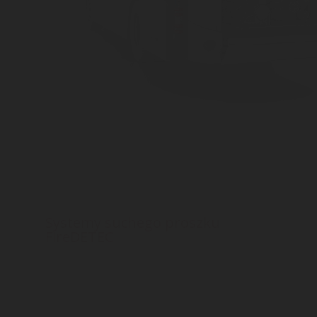
Systemy suchego proszku
FireDETEC
System proszkowy do silników pojazdów.