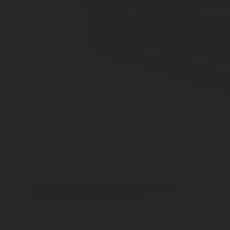
Systemy ochrony silnika mgłą
wodną COMPACT LINE.
Każdy system gaszenia pożaru silnika pojazdu
COMPACT LINE® jest gotowy do instalacji.