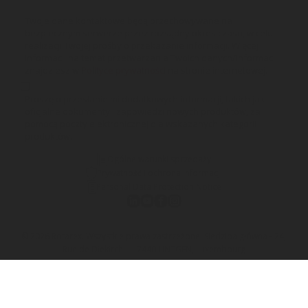
Twoje dane kontaktowe będą przechowywane na
bezpiecznym serwerze przez rozsądny okres czasu, w celu
realizacji Twojej prośby o przekazanie informacji. Więcej
informacji na temat przetwarzania Twoich danych/informacji
znajdziesz w
Polityce prywatności
na stronie internetowej.
Proszę o przesłanie mi dodatkowych informacji, takich jak
oficjalne dokumenty i zapowiedzi nowych produktów, za
pomocą poczty elektronicznej dla wskazanych kategorii
produktów.
Ogólne warunki sprzedaży
Prywatność i ochrona informacji
Personal Data Protection Notice
© 2026 Rotarex. Wszystkie prawa zastrzeżone. Siedziba główna - 24,
Rue de Diekirch - L-7440 LINTGEN, Luxembourg