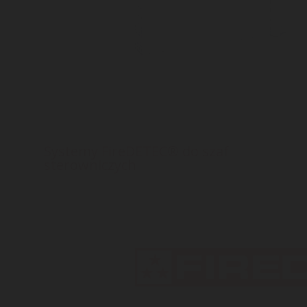
Systemy FireDETEC® do szaf
sterowniczych
FireDETEC® to kompletny system bezpośredni
do małych szaf elektrycznych (<2m3).