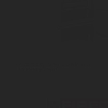
FireDETEC Systemy pośrednie do
szaf elektrycznych
FireDETEC® to kompletny system pośredni do
dużych szaf elektrycznych lub innych obszarów z
obwodami elektrycznymi.