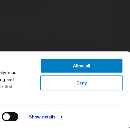
Allow all
alyse our
ing and
blog
Deny
r that
May 27, 2025
Cylinder Compliance Essentials: DOT, UN,
TPED — Need-to-Know Basics
Show details