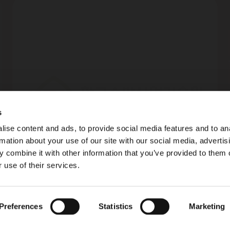
s
ise content and ads, to provide social media features and to an
rmation about your use of our site with our social media, advertis
 combine it with other information that you’ve provided to them o
 use of their services.
press-release
Preferences
Statistics
Marketing
Jul 03, 2025
Rotarex Korea earns the KFI Approval for the