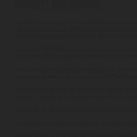
WHISTLEBLOWING
Conformément à la loi du 16 mai 2023 portant transp
des personnes qui signalent des violations ou omissi
personnes physiques qui signalent des informations su
A cet effet, ROTAREX en collaboration avec la sociét
conformité avec la législation précitée ainsi qu’une to
Ainsi, le lanceur d’alerte pourra signaler, s’il le sou
cadre des activités professionnelles de ROTAREX (whis
Par le biais de ce canal de signalement interne, ROTA
légaux. Le lanceur d’alerte recevra notamment un acc
Messieurs Bruno Lavalle (CFO) et Frédéric Fraikin (D
Un retour d’information sera fourni au lanceur d’ale