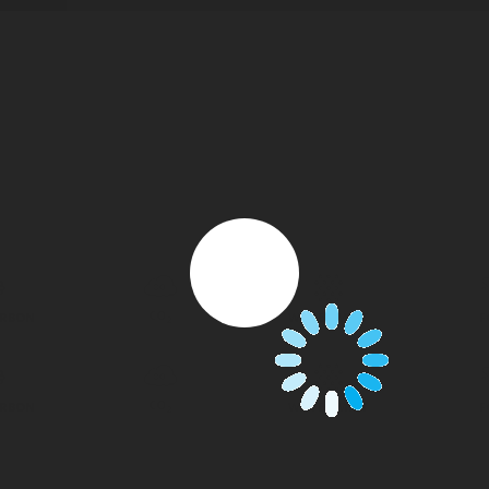
CO
ARBON
WATER MIST
F
2
CO
ARBON
WATER MIST
F
2