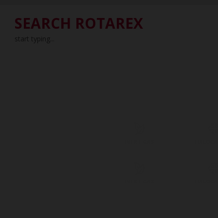
SEARCH ROTAREX
start typing...
INERT GAS
HALOC
INERT GAS
HALOC