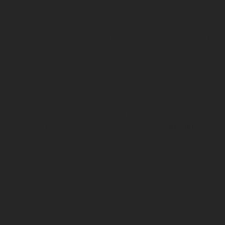
osition de la directive (UE) 2019/1937 du Parlement europée
ons du droit de l’Union, ROTAREX se dote d’une procédure d
r des violations obtenues dans le cadre de leurs activités p
é SEEZAM, a mis en place un canal pour la réception des sig
tale confidentialité.
haite de manière anonyme, toute infraction contraire à l’objet
tleblowing) en cliquant sur le lien suivant :
Seezam
REX s’engage à protéger le lanceur d’alerte et à traiter le
usé de réception de son signalement dans les 7 jours ouvrab
RH) sont compétents pour assurer le suivi des signalements,
rte conformément à la loi du 16 mai 2023 précitée.