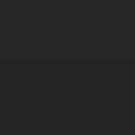
de la loi du 16 mai 2023 et ne constitue pas un
dure relative à la protection des lanceurs d’alertes
 demande au département des Ressources Humaines.