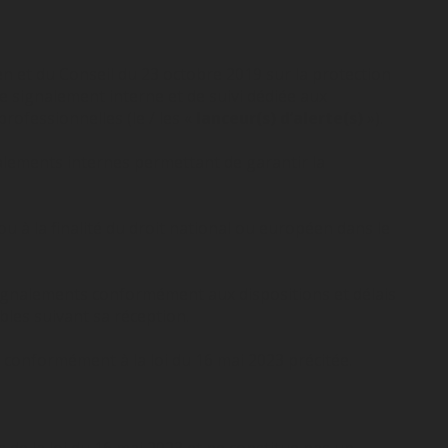
n et du Conseil du 23 octobre 2019 sur la protection
e signalement interne et de suivi dédiée aux
rofessionnelles (le / les «
lanceur(s) d’alerte(s)
»).
nalements internes permettant de garantir la
 ou à la finalité du droit national ou européen dans le
s signalements conformément aux dispositions et délais
les suivant sa réception.
 conformément à la loi du 16 mai 2023 précitée.