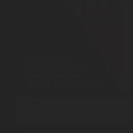
press-release
Jun 18, 2026
Rotarex Firetec Unveils Its New Water Mist
Fire Suppression System at Interschutz 2026