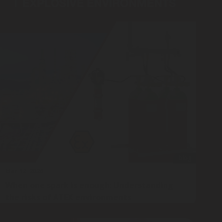
blog
Mar 12, 2026
When one spark is enough: Understanding
the risks of ATEX environments