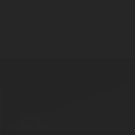
 concerne que les signalements / le whistleblowing au sens 
iverses.
ser le canal de signalement, vous pouvez consulter la «
Procé
ne
», accessible dans l’intranet sharepoint Rotarex ou sur